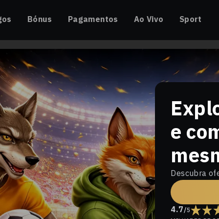
gos
Bónus
Pagamentos
Ao Vivo
Sport
Expl
e co
mes
Descubra ofer
4.7
/
5