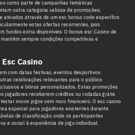
 ou como parte de campanhas temáticas
ntam outra categoria valiosa de promoções,
 ativados através de um esc bonus code específico
icularmente estas ofertas recorrentes, pois
om fundos extra disponíveis. O bonus esc Сasino de
s mantém sempre condições competitivas e
o Esc Casino
dem com datas festivas, eventos desportivos
utras celebrações relevantes para o público
xclusivos e bónus personalizados. Estas promoções
s jogadores receberem créditos ou rodadas grátis
estar novos jogos sem risco financeiro. O esc casino
sa especial para jogadores existentes durante
belas de classificação onde os participantes
e social à experiência de jogo individual.