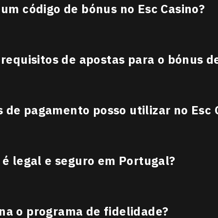
 um código de bónus no Esc Casino?
 requisitos de apostas para o bónus d
 de pagamento posso utilizar no Esc 
 é legal e seguro em Portugal?
na o programa de fidelidade?