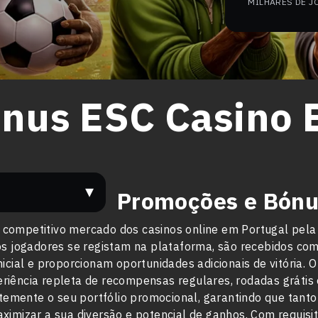
MILHARES DE 
nus ESC Casino 
Promoções e Bónu
 competitivo mercado dos casinos online em Portugal pela
 jogadores se registam na plataforma, são recebidos co
nicial e proporcionam oportunidades adicionais de vitória. 
eriência repleta de recompensas regulares, rodadas grátis
emente o seu portfólio promocional, garantindo que tanto
aximizar a sua diversão e potencial de ganhos. Com requisi