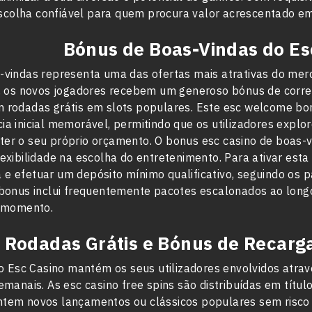
colha confiável para quem procura valor acrescentado em
Bónus de Boas-Vindas do Es
-vindas representa uma das ofertas mais atrativas do merc
o, os novos jogadores recebem um generoso bónus de corres
 rodadas grátis em slots populares. Este esc welcome bo
a inicial memorável, permitindo que os utilizadores explo
er o seu próprio orçamento. O bonus esc casino de boas-v
lexibilidade na escolha do entretenimento. Para ativar es
nta e efetuar um depósito mínimo qualificativo, seguindo o
 bonus inclui frequentemente pacotes escalonados ao long
o momento.
Rodadas Grátis e Bónus de Recarga
, o Esc Casino mantém os seus utilizadores envolvidos atr
emanais. As esc casino free spins são distribuídas em títu
tem novos lançamentos ou clássicos populares sem risco 