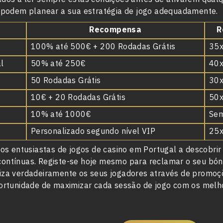
 podem planear a sua estratégia de jogo adequadamente.
Recompensa
R
100% até 500€ + 200 Rodadas Grátis
35x
l
50% até 250€
40x
50 Rodadas Grátis
30x
10€ + 20 Rodadas Grátis
50x
10% até 1000€
Sem
Personalizado segundo nível VIP
25x
 os entusiastas de jogos de casino em Portugal a descobri
ontínuas. Registe-se hoje mesmo para reclamar o seu bónu
iza verdadeiramente os seus jogadores através de promoç
ortunidade de maximizar cada sessão de jogo com os melh