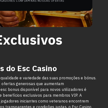
JOGADORES CONFIAM NAS NOSSAS OFERTAS
Exclusivos
s do Esc Casino
 qualidade e variedade das suas promoções e bónus.
m ofertas generosas que aumentam
O esc bonus disponível para novos utilizadores é
 e benefícios exclusivos para membros VIP. A
 jogadores iniciantes como veteranos encontrem
tos transparentes e condições justas, o Esc Casino