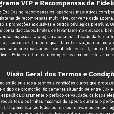
grama VIP e Recompensas de Fideli
do Esc Casino recompensa os jogadores mais ativos com b
 sistema de recompensas multi-nível converte cada aposta
sso a promoções exclusivas e outros privilégios premium. 
 conta dedicados, limites de levantamento elevados, bónu
eventos especiais. O programa está estruturado de forma t
o e saibam exatamente quais benefícios aguardam no pró
iversário personalizados e cashback semanal, enquanto j
ativos. Esta estrutura de recompensas cria um ciclo virtuo
Visão Geral dos Termos e Condiç
no estão sujeitos a termos e condições claros que protege
 o tipo de promoção, tipicamente situando-se entre 30x 
 especifica claramente o período de validade, os jogos eleg
s requisitos e os limites máximos de aposta durante o per
otal, disponibilizando todos os termos relevantes em port
ados a ler sempre estas condições antes de ativarem qua