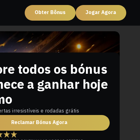
Obter Bônus
Jogar Agora
ore todos os bónus
mece a ganhar hoje
mo
tas irresistíveis e rodadas grátis
Reclamar Bónus Agora