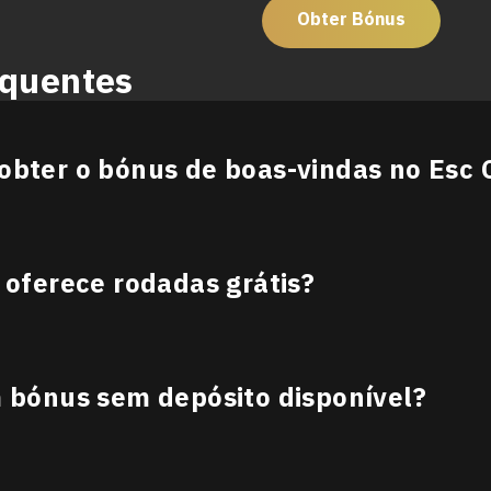
Obter Bónus
equentes
obter o bónus de boas-vindas no Esc 
 oferece rodadas grátis?
 bónus sem depósito disponível?