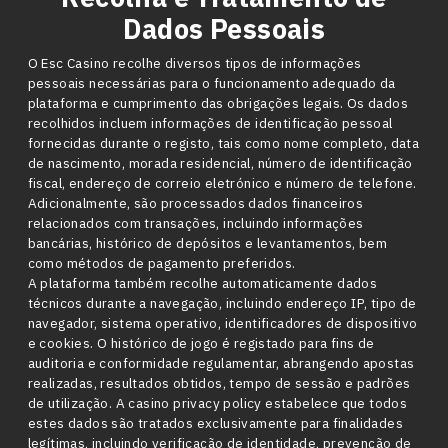
Dados Pessoais
O Esc Casino recolhe diversos tipos de informações
pessoais necessárias para o funcionamento adequado da
plataforma e cumprimento das obrigações legais. Os dados
recolhidos incluem informações de identificação pessoal
fornecidas durante o registo, tais como nome completo, data
de nascimento, morada residencial, número de identificação
fiscal, endereço de correio eletrónico e número de telefone.
Adicionalmente, são processados dados financeiros
relacionados com transações, incluindo informações
bancárias, histórico de depósitos e levantamentos, bem
como métodos de pagamento preferidos.
A plataforma também recolhe automaticamente dados
técnicos durante a navegação, incluindo endereço IP, tipo de
navegador, sistema operativo, identificadores de dispositivo
e cookies. O histórico de jogo é registado para fins de
auditoria e conformidade regulamentar, abrangendo apostas
realizadas, resultados obtidos, tempo de sessão e padrões
de utilização. A casino privacy policy estabelece que todos
estes dados são tratados exclusivamente para finalidades
legítimas, incluindo verificação de identidade, prevenção de