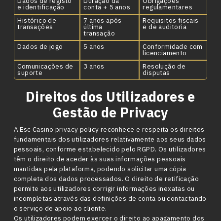
Dados de registo
Duração da
Obrigações
e identificação
conta + 5 anos
regulamentares
Histórico de
7 anos após
Requisitos fiscais
transações
última
e de auditoria
transação
Dados de jogo
5 anos
Conformidade com
licenciamento
Comunicações de
3 anos
Resolução de
suporte
disputas
Direitos dos Utilizadores e
Gestão de Privacy
A Esc Casino privacy policy reconhece e respeita os direitos
fundamentais dos utilizadores relativamente aos seus dados
pessoais, conforme estabelecido pelo RGPD. Os utilizadores
têm o direito de aceder às suas informações pessoais
mantidas pela plataforma, podendo solicitar uma cópia
completa dos dados processados. O direito de retificação
permite aos utilizadores corrigir informações inexatas ou
incompletas através das definições de conta ou contactando
o serviço de apoio ao cliente.
Os utilizadores podem exercer o direito ao apagamento dos